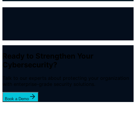
Leer Caso Completo
Ready to Strengthen Your
Cybersecurity?
Talk to our experts about protecting your organization
with enterprise-grade security solutions.
Book a Demo