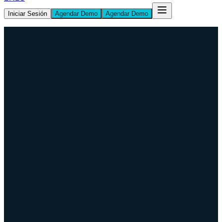
Iniciar Sesión
Agendar Demo
Agendar Demo
Book Consultation
Servicios Financieros
•
Caso de Éxito
Empresa Fintech Logra ISO 27001 en 8 Meses