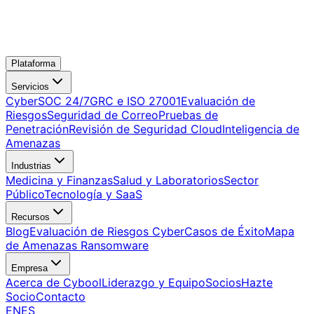
Plataforma
Servicios
CyberSOC 24/7
GRC e ISO 27001
Evaluación de
Riesgos
Seguridad de Correo
Pruebas de
Penetración
Revisión de Seguridad Cloud
Inteligencia de
Amenazas
Industrias
Medicina y Finanzas
Salud y Laboratorios
Sector
Público
Tecnología y SaaS
Recursos
Blog
Evaluación de Riesgos Cyber
Casos de Éxito
Mapa
de Amenazas Ransomware
Empresa
Acerca de Cybool
Liderazgo y Equipo
Socios
Hazte
Socio
Contacto
EN
ES