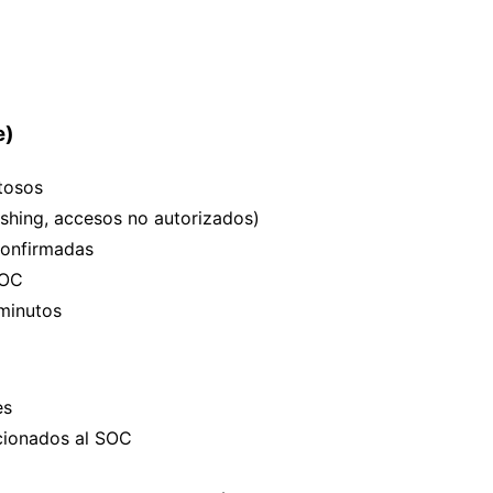
e)
tosos
hing, accesos no autorizados)
confirmadas
SOC
minutos
es
acionados al SOC