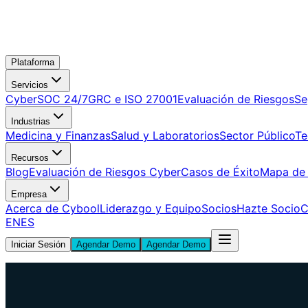
Plataforma
Servicios
CyberSOC 24/7
GRC e ISO 27001
Evaluación de Riesgos
Se
Industrias
Medicina y Finanzas
Salud y Laboratorios
Sector Público
Te
Recursos
Blog
Evaluación de Riesgos Cyber
Casos de Éxito
Mapa de
Empresa
Acerca de Cybool
Liderazgo y Equipo
Socios
Hazte Socio
C
EN
ES
Iniciar Sesión
Agendar Demo
Agendar Demo