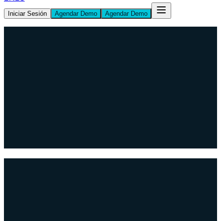
Iniciar Sesión
Agendar Demo
Agendar Demo
Solicitar Evaluación de Riesgo