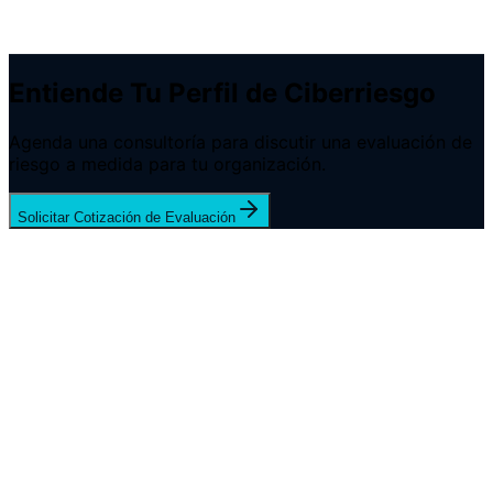
•
Opcional: reevaluación trimestral para medir
avance
•
Guía para seleccionar proveedores de seguridad
Entiende Tu Perfil de Ciberriesgo
Agenda una consultoría para discutir una evaluación de
riesgo a medida para tu organización.
Solicitar Cotización de Evaluación