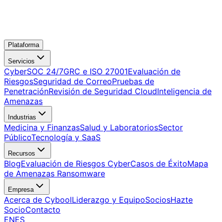
Plataforma
Servicios
CyberSOC 24/7
GRC e ISO 27001
Evaluación de
Riesgos
Seguridad de Correo
Pruebas de
Penetración
Revisión de Seguridad Cloud
Inteligencia de
Amenazas
Industrias
Medicina y Finanzas
Salud y Laboratorios
Sector
Público
Tecnología y SaaS
Recursos
Blog
Evaluación de Riesgos Cyber
Casos de Éxito
Mapa
de Amenazas Ransomware
Empresa
Acerca de Cybool
Liderazgo y Equipo
Socios
Hazte
Socio
Contacto
EN
ES