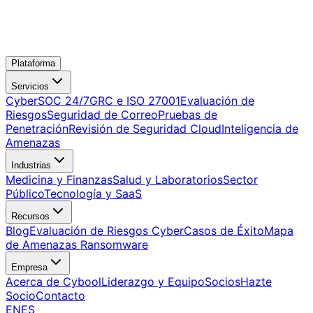
Plataforma
Servicios
CyberSOC 24/7
GRC e ISO 27001
Evaluación de
Riesgos
Seguridad de Correo
Pruebas de
Penetración
Revisión de Seguridad Cloud
Inteligencia de
Amenazas
Industrias
Medicina y Finanzas
Salud y Laboratorios
Sector
Público
Tecnología y SaaS
Recursos
Blog
Evaluación de Riesgos Cyber
Casos de Éxito
Mapa
de Amenazas Ransomware
Empresa
Acerca de Cybool
Liderazgo y Equipo
Socios
Hazte
Socio
Contacto
EN
ES