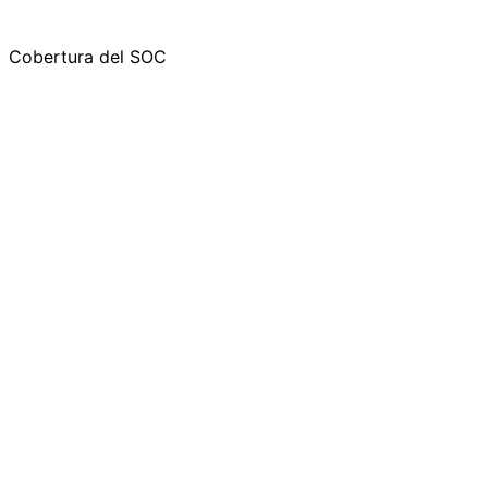
Cobertura del SOC
fil del Cliente:
iver de Negocio: