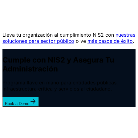
Reputación y Confianza:
Mayor confianza ciudadana
medida en encuestas regionales (+18 puntos en
confianza en servicios digitales públicos). Modelo de
referencia para otras administraciones regionales en la
UE.
Lleva tu organización al cumplimiento NIS2 con
nuestras
soluciones para sector público
o ve
más casos de éxito
.
Cumple con NIS2 y Asegura Tu
Administración
Programa llave en mano para entidades públicas,
infraestructura crítica y servicios al ciudadano.
Book a Demo