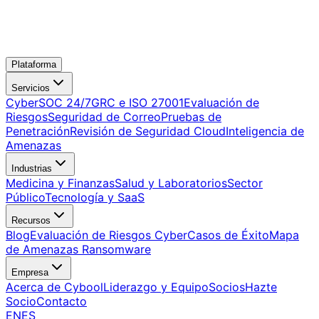
Plataforma
Servicios
CyberSOC 24/7
GRC e ISO 27001
Evaluación de
Riesgos
Seguridad de Correo
Pruebas de
Penetración
Revisión de Seguridad Cloud
Inteligencia de
Amenazas
Industrias
Medicina y Finanzas
Salud y Laboratorios
Sector
Público
Tecnología y SaaS
Recursos
Blog
Evaluación de Riesgos Cyber
Casos de Éxito
Mapa
de Amenazas Ransomware
Empresa
Acerca de Cybool
Liderazgo y Equipo
Socios
Hazte
Socio
Contacto
EN
ES