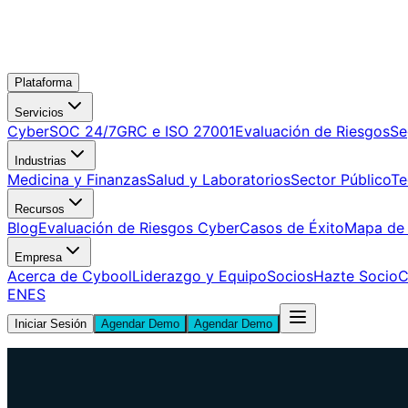
Plataforma
Servicios
CyberSOC 24/7
GRC e ISO 27001
Evaluación de Riesgos
Se
Industrias
Medicina y Finanzas
Salud y Laboratorios
Sector Público
Te
Recursos
Blog
Evaluación de Riesgos Cyber
Casos de Éxito
Mapa de
Empresa
Acerca de Cybool
Liderazgo y Equipo
Socios
Hazte Socio
C
EN
ES
Iniciar Sesión
Agendar Demo
Agendar Demo