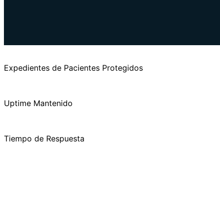
Book Consultation
Expedientes de Pacientes Protegidos
Uptime Mantenido
Tiempo de Respuesta
fil del Cliente: