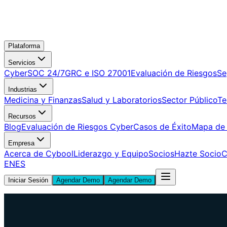
Plataforma
Servicios
CyberSOC 24/7
GRC e ISO 27001
Evaluación de Riesgos
Se
Industrias
Medicina y Finanzas
Salud y Laboratorios
Sector Público
Te
Recursos
Blog
Evaluación de Riesgos Cyber
Casos de Éxito
Mapa de
Empresa
Acerca de Cybool
Liderazgo y Equipo
Socios
Hazte Socio
C
EN
ES
Iniciar Sesión
Agendar Demo
Agendar Demo