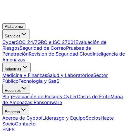
Plataforma
Servicios
CyberSOC 24/7
GRC e ISO 27001
Evaluación de
Riesgos
Seguridad de Correo
Pruebas de
Penetración
Revisión de Seguridad Cloud
Inteligencia de
Amenazas
Industrias
Medicina y Finanzas
Salud y Laboratorios
Sector
Público
Tecnología y SaaS
Recursos
Blog
Evaluación de Riesgos Cyber
Casos de Éxito
Mapa
de Amenazas Ransomware
Empresa
Acerca de Cybool
Liderazgo y Equipo
Socios
Hazte
Socio
Contacto
EN
ES