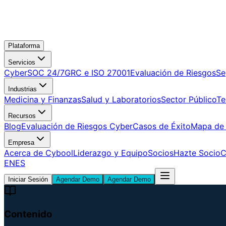
Plataforma
Servicios
CyberSOC 24/7
GRC e ISO 27001
Evaluación de Riesgos
Se
Industrias
Medicina y Finanzas
Salud y Laboratorios
Sector Público
Te
Recursos
Blog
Evaluación de Riesgos Cyber
Casos de Éxito
Mapa de
Empresa
Acerca de Cybool
Liderazgo y Equipo
Socios
Hazte Socio
C
EN
ES
Iniciar Sesión
Agendar Demo
Agendar Demo
Contenido