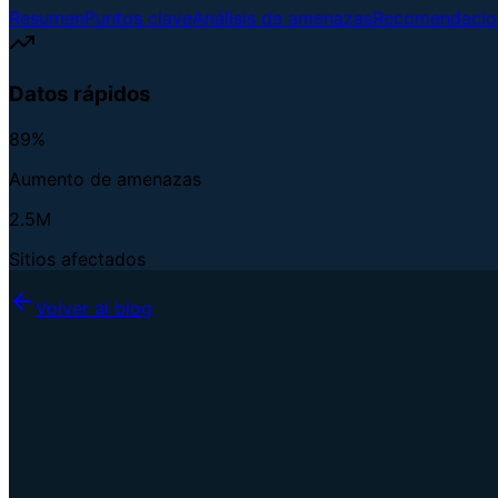
Resumen
Puntos clave
Análisis de amenazas
Recomendacio
Datos rápidos
89%
Aumento de amenazas
2.5M
Sitios afectados
Volver al blog
C
Cybool Team